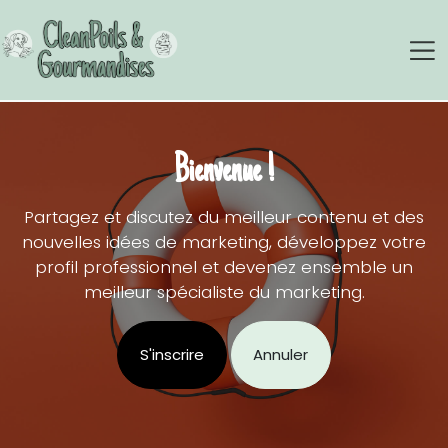
Se rendre au contenu
Bienvenue !
Partagez et discutez du meilleur contenu et des
nouvelles idées de marketing, développez votre
profil professionnel et devenez ensemble un
meilleur spécialiste du marketing.
S'inscrire
Annuler