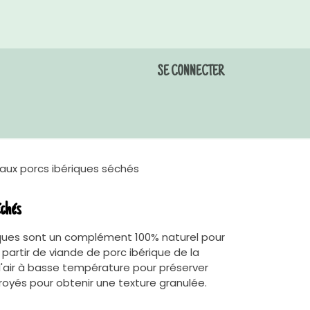
SE CONNECTER
ndez-vous toilettage
Galerie
Contactez-nous
aux porcs ibériques séchés
échés
iques sont un complément 100% naturel pour
 partir de viande de porc ibérique de la
 l'air à basse température pour préserver
broyés pour obtenir une texture granulée.