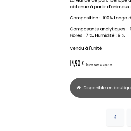
La viande de porc ibérique u
obtenue à partir d'animaux 
Composition : 100% Longe d
Composants analytiques : Pro
Fibres : 7 %, Humidité : 9 %
Vendu à l'unité
14,90
€
Toutes taxes comprises
Disponible en boutiq