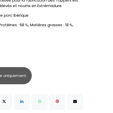
tilisée pour la fabrication des Toppers est
élevés et nourris en Estrémadure.
e porc ibérique
téines : 68 %, Matières grasses : 18 %,
ue uniquement