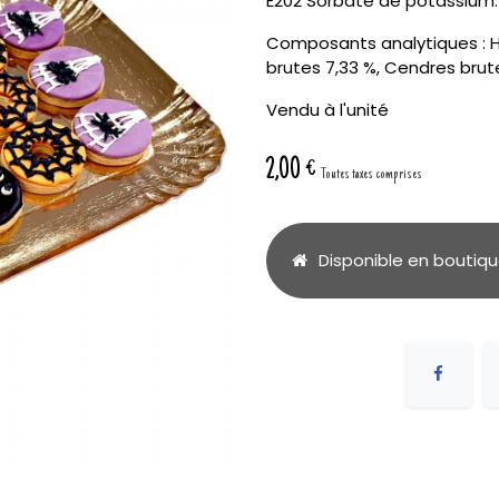
E202 Sorbate de potassium.
Composants analytiques : Hu
brutes 7,33 %, Cendres brute
Vendu à l'unité
2,00
€
Toutes taxes comprises
Disponible en boutiq