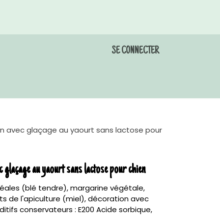
SE CONNECTER
ndez-vous toilettage
Galerie
Contactez-nous
en avec glaçage au yaourt sans lactose pour
c glaçage au yaourt sans lactose pour chien
éales (blé tendre), margarine végétale,
s de l'apiculture (miel), décoration avec
dditifs conservateurs : E200 Acide sorbique,