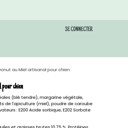
SE CONNECTER
ndez-vous toilettage
Galerie
Contactez-nous
Donut au Miel artisanal pour chien
l pour chien
éales (blé tendre), margarine végétale,
ts de l'apiculture (miel), poudre de caroube
vateurs : E200 Acide sorbique, E202 Sorbate
iles et graisses brutes 10,75 %, Protéines