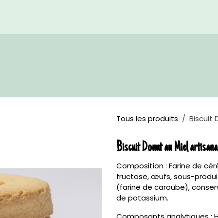
Accueil
Boutique
Re
Tous les produits
Biscuit 
Biscuit Donut au Miel artisana
Composition : Farine de cér
fructose, œufs, sous-produi
(farine de caroube), conser
de potassium.
Composants analytiques : Hu